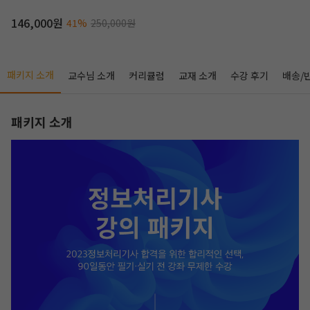
146,000원
41%
250,000원
패키지 소개
교수님 소개
커리큘럼
교재 소개
수강 후기
배송/
패키지 소개
작성 시 수강일 3일 자동 연장!
실기 87% 적중 신화 