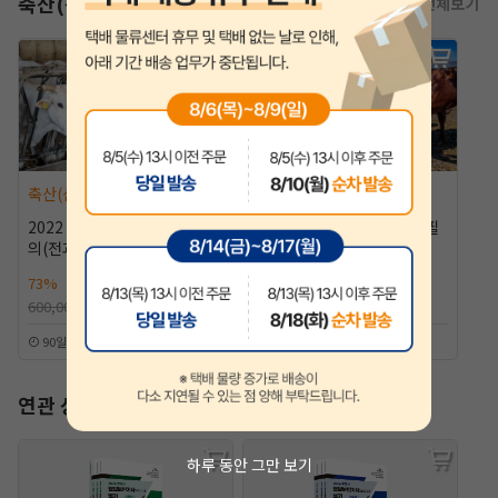
축산(산업)기사
전체보기
축산(산업)기사
축산(산업)기사
2022 축산(산업)기사 필기강
2021 축산(산업)기사 실기 필
의(전과목)
답형 강의
73%
160,000원
66%
100,000원
600,000원
300,000원
90일 | 114강
60일 | 19강
연관 상품
하루 동안 그만 보기