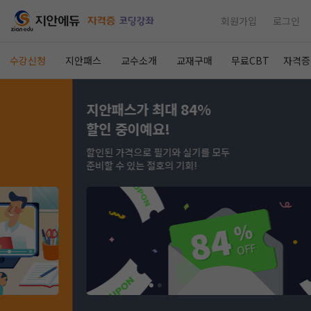
회원가입
로그인
수강신청
지안패스
교수소개
교재구매
무료CBT
자격증
지안패스가 최대 84%
할인 중이예요!
할인된 가격으로 필기와 실기를 모두
준비할 수 있는 절호의 기회!