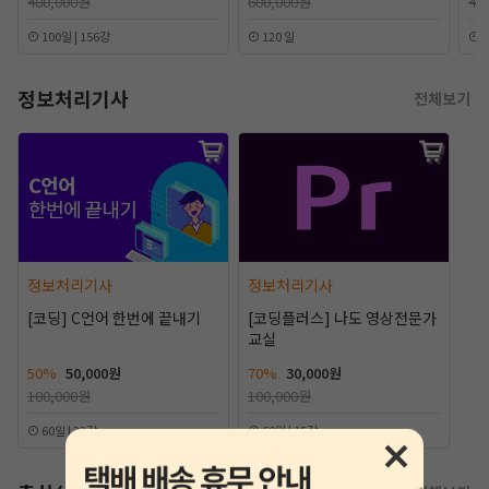
480,000원
600,000원
40
100일 | 156강
120 일
9
정보처리기사
전체보기
정보처리기사
정보처리기사
[코딩] C언어 한번에 끝내기
[코딩플러스] 나도 영상전문가
교실
50%
50,000원
70%
30,000원
100,000원
100,000원
60일 | 32강
60일 | 15강