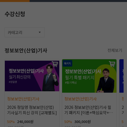
수강신청
카테고리
정보보안(산업)기사
전체보기
패키지
작성 시 수강일 3일 자동 연장!
실기 87% 적중 신화 
정보보안(산업)기사
정보보안(산업)기사
정
2026 정일영 정보보안(산업)
2026 정보보안(산업)기사 필
2
기사실기 최신 강의 [교재별도]
기 패키지 [이론+핵심요약+용
기
어+핵심기출400선]
+
50%
240,000원
50%
300,000원
50