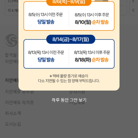
1,240,000원
1,240,000원
1,
6 개월
12 개월
합격을 쉽고 빠르게,
지안에듀는 1년 안에 합격을 목표를 합니다.
지안에듀
제휴
지안에듀 공무원
강사지원
하루 동안 그만 보기
지안에듀 자격증
기업제휴
회사소개
오시는길