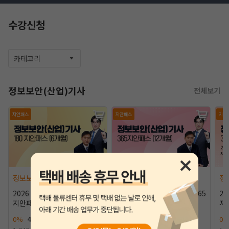
수강신청
카테고리
정보보안(산업)기사
전체보기
지안패스
지안패스
지안
작성 시 수강일 3일 자동 연장!
실기 87% 적중 신화 
정보보안(산업)기사
정보보안(산업)기사
정
2026 정보보안(산업)기사 180
2026 정보보안(산업)기사 365
20
지안패스 (6개월)
지안패스 (12개월) NEW
지
대
0%
410,000원
0%
480,000원
0