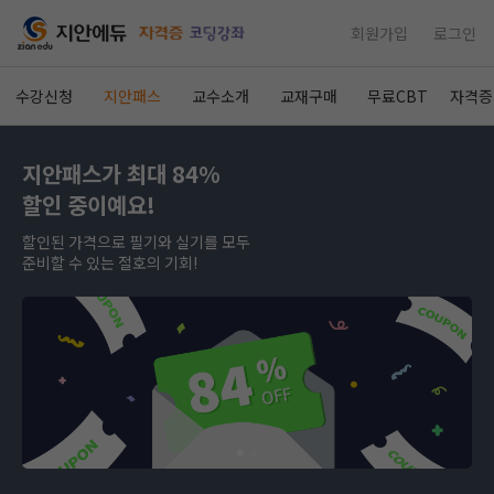
회원가입
로그인
수강신청
지안패스
교수소개
교재구매
무료CBT
자격증
지안패스가 최대 84%
할인 중이예요!
할인된 가격으로 필기와 실기를 모두
준비할 수 있는 절호의 기회!