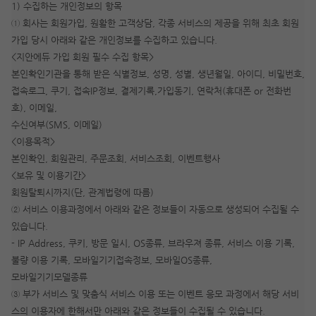
1) 수집하는 개인정보의 항목
① 회사는 회원가입, 원활한 고객상담, 각종 서비스의 제공을 위해 최초 회원
가입 당시 아래와 같은 개인정보를 수집하고 있습니다.
<지안에듀 가입 회원 필수 수집 항목>
본인확인기관을 통해 받은 식별정보, 성명, 성별, 생년월일, 아이디, 비밀번호,
접속로그, 쿠기, 접속IP정보, 결제기록,가입동기, 연락처(휴대폰 or 전화번
호), 이메일,
수신여부(SMS, 이메일)
<이용목적>
본인확인, 회원관리, 주문조회, 서비스조회, 이벤트행사
<보유 및 이용기간>
회원탈퇴시까지(단, 관계법령에 따름)
② 서비스 이용과정에서 아래와 같은 정보들이 자동으로 생성되어 수집될 수
작성 시 수강일 3일 자동 연장!
실기 87% 적중 신화 
있습니다.
- IP Address, 쿠키, 방문 일시, OS종류, 브라우져 종류, 서비스 이용 기록,
불량 이용 기록, 모바일기기접속정보, 모바일OS종류,
모바일기기모델종류
③ 부가 서비스 및 맞춤식 서비스 이용 또는 이벤트 응모 과정에서 해당 서비
스의 이용자에 한해서만 아래와 같은 정보들이 수집될 수 있습니다.